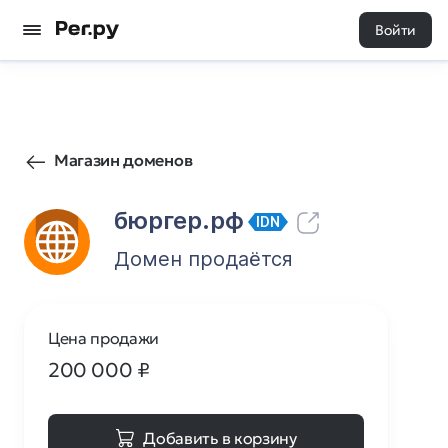
Войти
146
0
Магазин доменов
бюргер.рф
IDN
Домен продаётся
Цена продажи
200 000
₽
Добавить в корзину